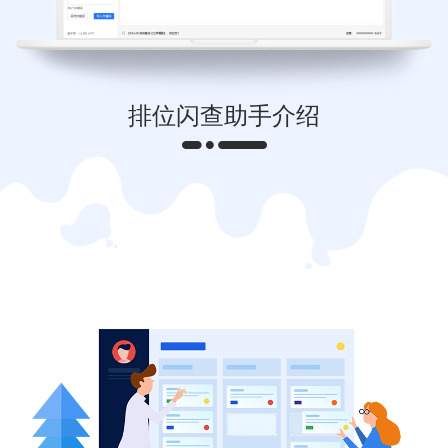
排位闪查助手介绍